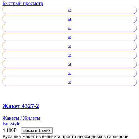
Быстрый просмотр
42
44
46
48
50
52
54
56
58
Жакет 4327-2
Жакеты / Жилеты
Bra-style
4 186
₽
Заказ в 1 клик
Рубашка-жакет из вельвета просто необходима в гардеробе