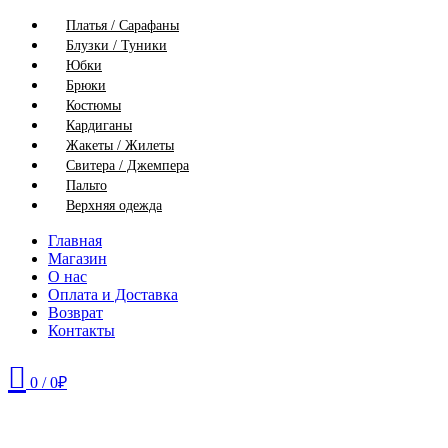
Платья / Сарафаны
Блузки / Туники
Юбки
Брюки
Костюмы
Кардиганы
Жакеты / Жилеты
Свитера / Джемпера
Пальто
Верхняя одежда
Главная
Магазин
О нас
Оплата и Доставка
Возврат
Контакты
0
/
0
₽
48
50