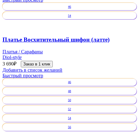
46
54
Платье Восхитительный шифон (латте)
Платья / Сарафаны
Diol-style
3 690
₽
Заказ в 1 клик
Добавить в список желаний
Быстрый просмотр
46
48
50
52
54
56