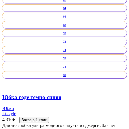
64
66
68
70
72
74
76
78
80
Юбка годе темно-синяя
Юбки
Lt-style
4 310
₽
Заказ в 1 клик
Длинная юбка ультра модного силуэта из джерси. За счет