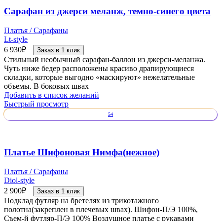
Сарафан из джерси меланж, темно-синего цвета
Платья / Сарафаны
Lt-style
6 930
₽
Заказ в 1 клик
Стильный необычный сарафан-баллон из джерси-меланжа.
Чуть ниже бедер расположены красиво драпирующиеся
складки, которые выгодно «маскируют» нежелательные
объемы. В боковых швах
Добавить в список желаний
Быстрый просмотр
54
Платье Шифоновая Нимфа(нежное)
Платья / Сарафаны
Diol-style
2 900
₽
Заказ в 1 клик
Подклад футляр на бретелях из трикотажного
полотна(закреплен в плечевых швах). Шифон-П/Э 100%,
Съем-й футляр-П/Э 100% Воздушное платье с рукавами