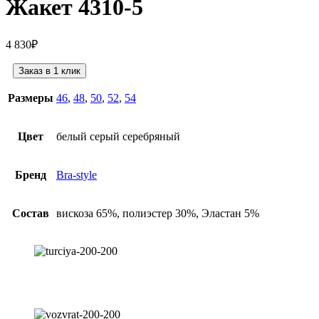
Жакет 4310-5
4 830
₽
Заказ в 1 клик
Размеры
46
,
48
,
50
,
52
,
54
Цвет
белый серый серебряный
Бренд
Bra-style
Состав
вискоза 65%, полиэстер 30%, Эластан 5%