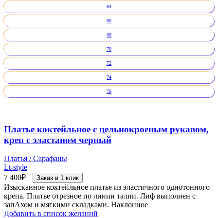
64
66
68
70
72
74
76
Платье коктейльное с цельнокроеным рукавом,
креп с эластаном черный
Платья / Сарафаны
Lt-style
7 400
₽
Заказ в 1 клик
Изысканное коктейльное платье из эластичного однотонного
крепа. Платье отрезное по линии талии. Лиф выполнен с
запАхом и мягкими складками. Наклонное
Добавить в список желаний