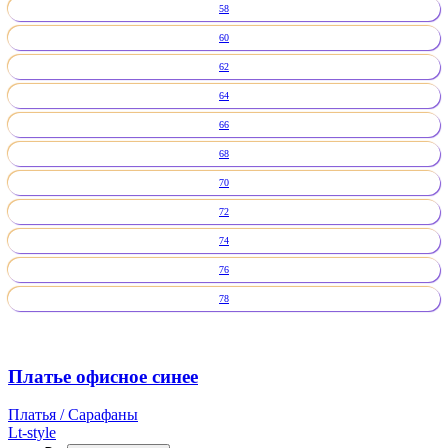
58
60
62
64
66
68
70
72
74
76
78
Платье офисное синее
Платья / Сарафаны
Lt-style