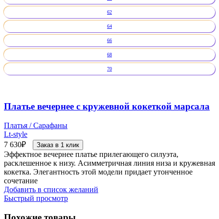
62
64
66
68
70
Платье вечернее с кружевной кокеткой марсала
Платья / Сарафаны
Lt-style
7 630
₽
Заказ в 1 клик
Эффектное вечернее платье прилегающего силуэта,
расклешенное к низу. Асимметричная линия низа и кружевная
кокетка. Элегантность этой модели придает утонченное
сочетание
Добавить в список желаний
Быстрый просмотр
Похожие товары