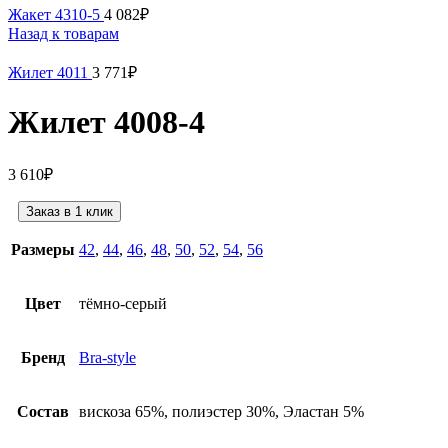
Жакет 4310-5
4 082
₽
Назад к товарам
Жилет 4011
3 771
₽
Жилет 4008-4
3 610
₽
Заказ в 1 клик
Размеры
42
,
44
,
46
,
48
,
50
,
52
,
54
,
56
Цвет
тёмно-серый
Бренд
Bra-style
Состав
вискоза 65%, полиэстер 30%, Эластан 5%