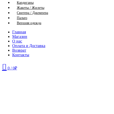
Кардиганы
Жакеты / Жилеты
Свитера / Джемпера
Пальто
Верхняя одежда
Главная
Магазин
О нас
Оплата и Доставка
Возврат
Контакты
0
/
0
₽
42
44
46
48
50
52