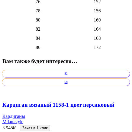
76
152
78
156
80
160
82
164
84
168
86
172
Вам также будет интересно…
52
58
Кардиган вязаный 1158-1 цвет персиковый
Кардиганы
Milan-style
3 945
₽
Заказ в 1 клик