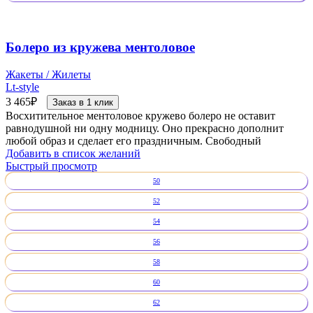
Болеро из кружева ментоловое
Жакеты / Жилеты
Lt-style
3 465
₽
Заказ в 1 клик
Восхитительное ментоловое кружево болеро не оставит
равнодушной ни одну модницу. Оно прекрасно дополнит
любой образ и сделает его праздничным. Свободный
Добавить в список желаний
Быстрый просмотр
50
52
54
56
58
60
62