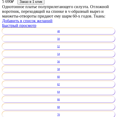
5 690
₽
Заказ в 1 клик
Однотонное платье полуприлегающего силуэта. Отложной
воротник, переходящий на спинке в v-образный вырез и
манжеты-отвороты придают ему шарм 60-х годов. Ткань:
Добавить в список желаний
Быстрый просмотр
48
50
52
54
56
58
60
62
64
66
68
70