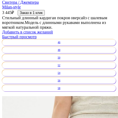
Свитера / Джемпера
Milan-style
3 445
₽
Заказ в 1 клик
Стильный длинный кардиган покроя оверсайз с шалевым
воротником.Модель с длинными рукавами выполнена из
мягкой натуральной пряжи.
Добавить в список желаний
Быстрый просмотр
46
48
50
52
54
56
58