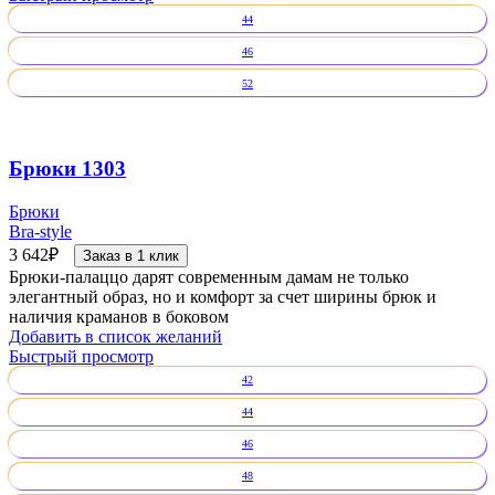
44
46
52
Брюки 1303
Брюки
Bra-style
3 642
₽
Заказ в 1 клик
Брюки-палаццо дарят современным дамам не только
элегантный образ, но и комфорт за счет ширины брюк и
наличия краманов в боковом
Добавить в список желаний
Быстрый просмотр
42
44
46
48