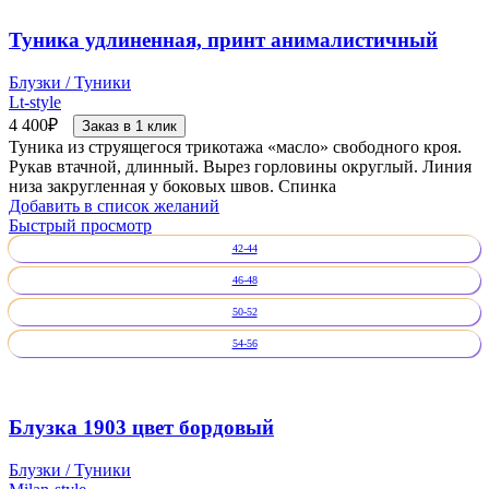
Туника удлиненная, принт анималистичный
Блузки / Туники
Lt-style
4 400
₽
Заказ в 1 клик
Туника из струящегося трикотажа «масло» свободного кроя.
Рукав втачной, длинный. Вырез горловины округлый. Линия
низа закругленная у боковых швов. Спинка
Добавить в список желаний
Быстрый просмотр
42-44
46-48
50-52
54-56
Блузка 1903 цвет бордовый
Блузки / Туники