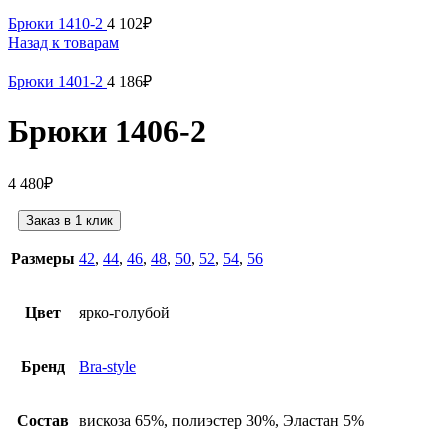
Брюки 1410-2
4 102
₽
Назад к товарам
Брюки 1401-2
4 186
₽
Брюки 1406-2
4 480
₽
Заказ в 1 клик
Размеры
42
,
44
,
46
,
48
,
50
,
52
,
54
,
56
Цвет
ярко-голубой
Бренд
Bra-style
Состав
вискоза 65%, полиэстер 30%, Эластан 5%