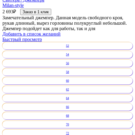
Milan-style
2 693
₽
Заказ в 1 клик
Замечательный джемпер. Данная модель свободного кроя,
рукав длинный, вырез горловины полукруглый небольшой.
Джемпер подойдет как для работы, так и для
Добавить в список желаний
Быстрый просмотр
52
54
56
58
60
62
64
66
68
70
72