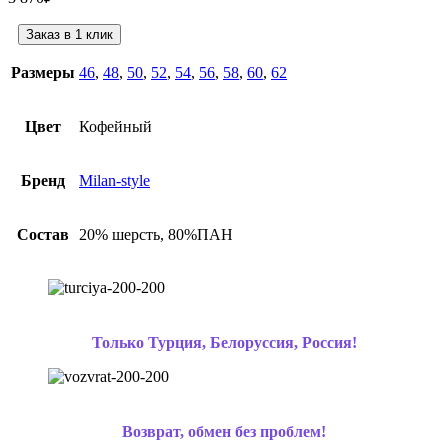
Заказ в 1 клик
Размеры
46
,
48
,
50
,
52
,
54
,
56
,
58
,
60
,
62
Цвет
Кофейный
Бренд
Milan-style
Состав
20% шерсть, 80%ПАН
Только Турция, Белоруссия, Россия!
Возврат, обмен без проблем!