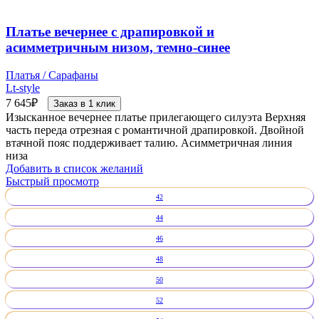
Платье вечернее с драпировкой и
асимметричным низом, темно-синее
Платья / Сарафаны
Lt-style
7 645
₽
Заказ в 1 клик
Изысканное вечернее платье прилегающего силуэта Верхняя
часть переда отрезная с романтичной драпировкой. Двойной
втачной пояс поддерживает талию. Асимметричная линия
низа
Добавить в список желаний
Быстрый просмотр
42
44
46
48
50
52