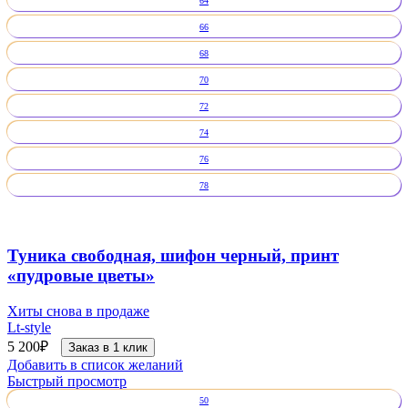
64
66
68
70
72
74
76
78
Туника свободная, шифон черный, принт
«пудровые цветы»
Хиты снова в продаже
Lt-style
5 200
₽
Заказ в 1 клик
Добавить в список желаний
Быстрый просмотр
50