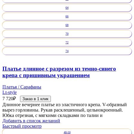
64
66
68
70
72
74
Платье длинное с разрезом из темно-синего
крепа с пришивным украшением
Платья / Сарафаны
Lt-style
7 720
₽
Заказ в 1 клик
Длинное вечернее платье из эластичного крепа. V-образный
вырез горловины. Рукав расклешенный, цельнокроенный.
Юбка отрезная, с мягкими складками по талии и
Добавить в список желаний
Быстрый просмотр
48-50