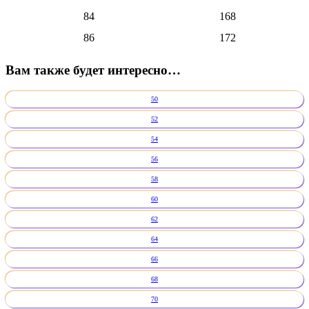
84
168
86
172
Вам также будет интересно…
50
52
54
56
58
60
62
64
66
68
70