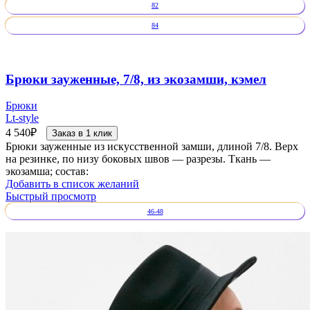
82
84
Брюки зауженные, 7/8, из экозамши, кэмел
Брюки
Lt-style
4 540
₽
Заказ в 1 клик
Брюки зауженные из искусственной замши, длиной 7/8. Верх
на резинке, по низу боковых швов — разрезы. Ткань —
экозамша; состав:
Добавить в список желаний
Быстрый просмотр
46-48