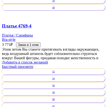
54
56
Платье 4769-4
Платья / Сарафаны
Bra-style
3 771
₽
Заказ в 1 клик
Этим летом Вы станете притягивать взгляды окружающих,
ведь воздушный штапель будет соблазнительно струиться
вокруг Вашей фигуры, придавая походке женственность и
Добавить в список желаний
Быстрый просмотр
52
54
56
58
60
62