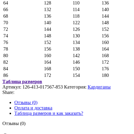
64
128
110
136
66
132
114
140
68
136
118
144
70
140
122
148
72
144
126
152
74
148
130
156
76
152
134
160
78
156
138
164
80
160
142
168
82
164
146
172
84
168
150
176
86
172
154
180
Таблица размеров
Артикул:
126-413-017567-853
Категория:
Кардиганы
Share:
Отзывы (0)
Оплата и доставка
Таблица размеров и как заказать?
Отзывы (0)