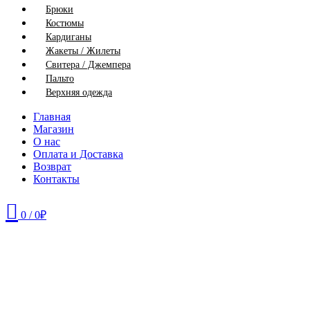
Брюки
Костюмы
Кардиганы
Жакеты / Жилеты
Свитера / Джемпера
Пальто
Верхняя одежда
Главная
Магазин
О нас
Оплата и Доставка
Возврат
Контакты
0
/
0
₽
46
48
50
52