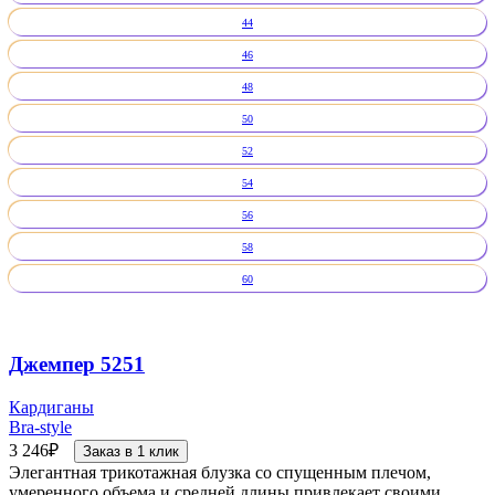
44
46
48
50
52
54
56
58
60
Джемпер 5251
Кардиганы
Bra-style
3 246
₽
Заказ в 1 клик
Элегантная трикотажная блузка со спущенным плечом,
умеренного объема и средней длины привлекает своими