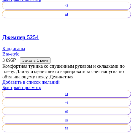
42
44
Джемпер 5254
Кардиганы
Bra-style
3 095
₽
Заказ в 1 клик
Комфортная туника со спущенным рукавом и складками по
плечу. Длину изделия лекго варьировать за счет напуска по
обтягивающему поясу. Деликатная
Добавить в список желаний
Быстрый просмотр
44
46
48
50
52