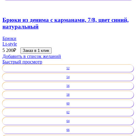
Брюки из денима с карманами, 7/8, цвет синий,
натуральный
Брюки
Lt-style
5 200
₽
Заказ в 1 клик
Добавить в список желаний
Быстрый просмотр
52
54
56
58
60
62
64
66