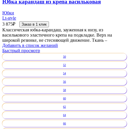
Юбка карандаш из крепа васильковая
Юбки
Lt-style
3 875
₽
Заказ в 1 клик
Классическая юбка-карандаш, зауженная к низу, из
василькового эластичного крепа на подкладке. Верх на
широкой резинке, не стесняющей движение. Ткань –
Добавить в список желаний
Быстрый просмотр
50
52
54
56
58
60
62
64
66