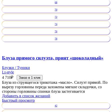
68
70
72
74
76
78
Блуза прямого силуэта, принт «шоколадный»
Блузки / Туники
Lt-style
4 710
₽
Заказ в 1 клик
Блуза из струящегося трикотажа «масло». Силуэт прямой. По
вырезу горловины переда заложены мягкие складочки, со
стороны горловины спинки блуза застегивается
Добавить в список желаний
Быстрый просмотр
42