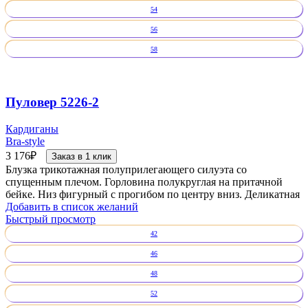
54
56
58
Пуловер 5226-2
Кардиганы
Bra-style
3 176
₽
Заказ в 1 клик
Блузка трикотажная полуприлегающего силуэта со
спущенным плечом. Горловина полукруглая на притачной
бейке. Низ фигурный с прогибом по центру вниз. Деликатная
Добавить в список желаний
Быстрый просмотр
42
46
48
52