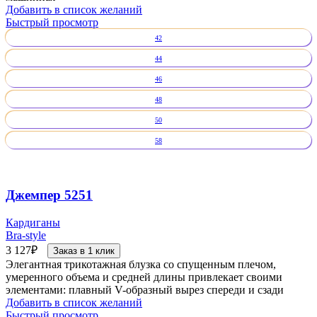
Добавить в список желаний
Быстрый просмотр
42
44
46
48
50
58
Джемпер 5251
Кардиганы
Bra-style
3 127
₽
Заказ в 1 клик
Элегантная трикотажная блузка со спущенным плечом,
умеренного объема и средней длины привлекает своими
элементами: плавный V-образный вырез спереди и сзади
Добавить в список желаний
Быстрый просмотр