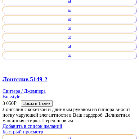
44
46
48
50
52
54
56
Лонгслив 5149-2
Свитера / Джемпера
Bra-style
3 050
₽
Заказ в 1 клик
Лонгслив с кокеткой и длинным рукавом из гипюра вносит
нотку чарующей элегантности в Ваш гардероб. Деликатная
машинная стирка. Перед первым
Добавить в список желаний
Быстрый просмотр
48