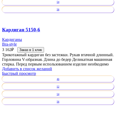
54
56
Кардиган 5150-6
Кардиганы
Bra-style
3 162
₽
Заказ в 1 клик
Трикотажный кардиган без застежки. Рукав втачной длинный.
Горловина V-образная. Длина до бедер Деликатная машинная
стирка. Перед первым использованием изделие необходимо
Добавить в список желаний
Быстрый просмотр
46
52
54
56