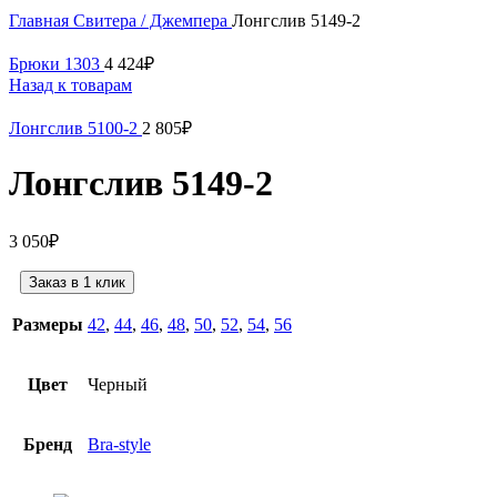
Нажмите, чтобы увеличить
Главная
Свитера / Джемпера
Лонгслив 5149-2
Брюки 1303
4 424
₽
Назад к товарам
Лонгслив 5100-2
2 805
₽
Лонгслив 5149-2
3 050
₽
Заказ в 1 клик
Размеры
42
,
44
,
46
,
48
,
50
,
52
,
54
,
56
Цвет
Черный
Бренд
Bra-style