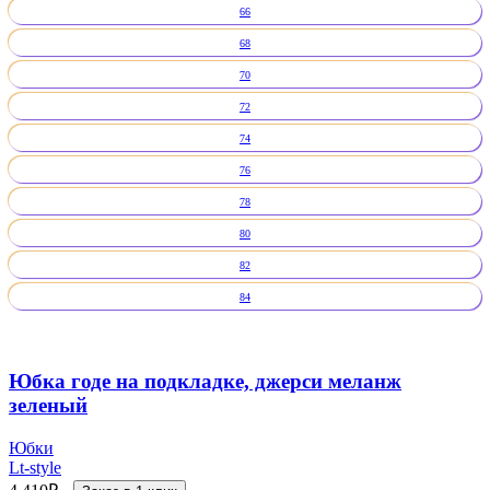
66
68
70
72
74
76
78
80
82
84
Юбка годе на подкладке, джерси меланж
зеленый
Юбки
Lt-style