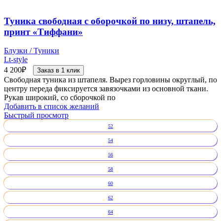
Туника свободная с оборочкой по низу, штапель,
принт «Тиффани»
Блузки / Туники
Lt-style
4 200
₽
Заказ в 1 клик
Свободная туника из штапеля. Вырез горловины округлый, по
центру переда фиксируется завязочками из основной ткани.
Рукав широкий, со сборочкой по
Добавить в список желаний
Быстрый просмотр
52
54
56
58
60
62
64