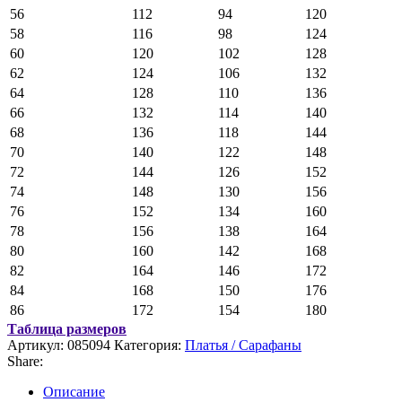
56
112
94
120
58
116
98
124
60
120
102
128
62
124
106
132
64
128
110
136
66
132
114
140
68
136
118
144
70
140
122
148
72
144
126
152
74
148
130
156
76
152
134
160
78
156
138
164
80
160
142
168
82
164
146
172
84
168
150
176
86
172
154
180
Таблица размеров
Артикул:
085094
Категория:
Платья / Сарафаны
Share:
Описание