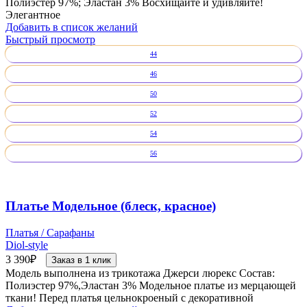
Полиэстер 97%; Эластан 3% Восхищайте и удивляйте!
Элегантное
Добавить в список желаний
Быстрый просмотр
44
46
50
52
54
56
Платье Модельное (блеск, красное)
Платья / Сарафаны
Diol-style
3 390
₽
Заказ в 1 клик
Модель выполнена из трикотажа Джерси люрекс Состав:
Полиэстер 97%,Эластан 3% Модельное платье из мерцающей
ткани! Перед платья цельнокроеный с декоративной