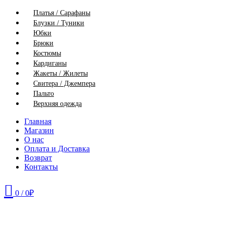
Платья / Сарафаны
Блузки / Туники
Юбки
Брюки
Костюмы
Кардиганы
Жакеты / Жилеты
Свитера / Джемпера
Пальто
Верхняя одежда
Главная
Магазин
О нас
Оплата и Доставка
Возврат
Контакты
0
/
0
₽
52
58