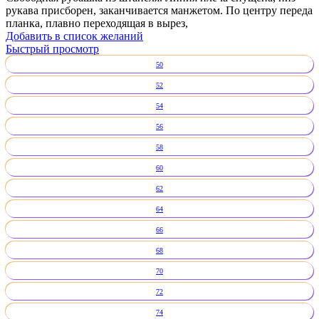
рукава присборен, заканчивается манжетом. По центру переда
планка, плавно переходящая в вырез,
Добавить в список желаний
Быстрый просмотр
50
52
54
56
58
60
62
64
66
68
70
72
74