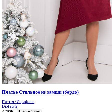
Платье Стильное из замши (бордо)
Платья / Сарафаны
Diol-style
3 790
₽
Заказ в 1 клик