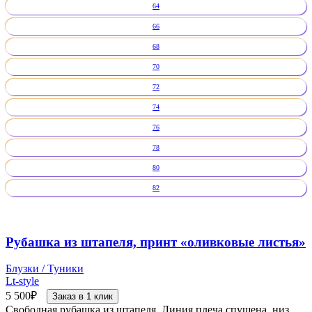
64
66
68
70
72
74
76
78
80
82
Рубашка из штапеля, принт «оливковые листья»
Блузки / Туники
Lt-style
5 500
₽
Заказ в 1 клик
Свободная рубашка из штапеля. Линия плеча спущена, низ