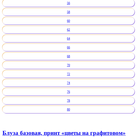
56
58
60
62
64
66
68
70
72
74
76
78
80
Блуза базовая, принт «цветы на графитовом»