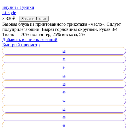
Блузки / Туники
Lt-style
3 330
₽
Заказ в 1 клик
Базовая блуза из принтованного трикотажа «масло». Силуэт
полуприлегающий. Вырез горловины округлый. Рукав 3/4.
Ткань — 70% полиэстер, 25% вискоза, 5%
Добавить в список желаний
Быстрый просмотр
50
52
54
56
58
60
62
64
66
68