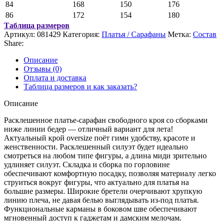
84
168
150
176
86
172
154
180
Таблица размеров
Артикул:
081429
Категория:
Платья / Сарафаны
Метка:
Состав
Share:
Описание
Отзывы (0)
Оплата и доставка
Таблица размеров и как заказать?
Описание
Расклешенное платье-сарафан свободного кроя со сборками
ниже линии бедер — отличный вариант для лета!
Актуальный крой oversize поёт гимн удобству, красоте и
женственности. Расклешенный силуэт будет идеально
смотреться на любом типе фигуры, а длина миди зрительно
удлиняет силуэт. Складка и сборка по горловине
обеспечивают комфортную посадку, позволяя материалу легко
струиться вокруг фигуры, что актуально для платья на
большие размеры. Широкие бретели очерчивают хрупкую
линию плеча, не давая белью выглядывать из-под платья.
Функциональные карманы в боковом шве обеспечивают
мгновенный доступ к гаджетам и дамским мелочам.