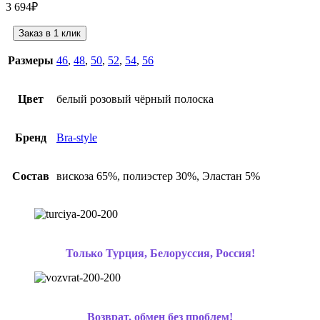
3 694
₽
Заказ в 1 клик
Размеры
46
,
48
,
50
,
52
,
54
,
56
Цвет
белый розовый чёрный полоска
Бренд
Bra-style
Состав
вискоза 65%, полиэстер 30%, Эластан 5%
Только Турция, Белоруссия, Россия!
Возврат, обмен без проблем!