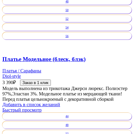
48
50
52
54
56
Платье Модельное (блеск, блэк)
Платья / Сарафаны
Diol-style
3 390
₽
Заказ в 1 клик
Модель выполнена из трикотажа Джерси люрекс. Полиэстер
97%,Эластан 3%. Модельное платье из мерцающей ткани!
Перед платья цельнокроеный с декоративной сборкой
Добавить в список желаний
Быстрый просмотр
44
48
52