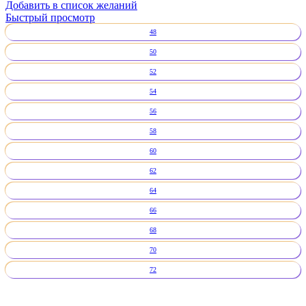
Добавить в список желаний
Быстрый просмотр
48
50
52
54
56
58
60
62
64
66
68
70
72