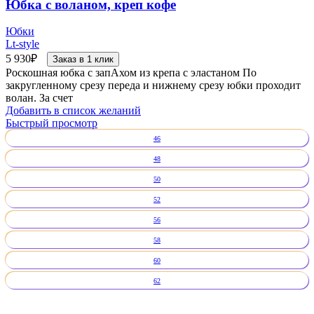
Юбка с воланом, креп кофе
Юбки
Lt-style
5 930
₽
Заказ в 1 клик
Роскошная юбка с запАхом из крепа с эластаном По
закругленному срезу переда и нижнему срезу юбки проходит
волан. За счет
Добавить в список желаний
Быстрый просмотр
46
48
50
52
56
58
60
62