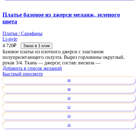
Платье базовое из джерси меланж, зеленого
цвета
Платья / Сарафаны
Lt-style
4 720
₽
Заказ в 1 клик
Базовое платье из плотного джерси с эластаном
полуприлегающего силуэта. Вырез горловины округлый,
рукав 3/4. Ткань — джерси; состав: вискоза —
Добавить в список желаний
Быстрый просмотр
46
48
50
52
54
56