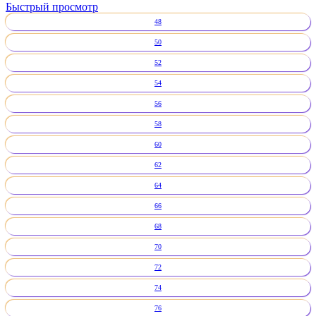
Быстрый просмотр
48
50
52
54
56
58
60
62
64
66
68
70
72
74
76