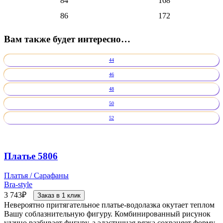
84
168
86
172
Вам также будет интересно…
44
46
48
50
52
Платье 5806
Платья / Сарафаны
Bra-style
3 743
₽
Заказ в 1 клик
Невероятно притягательное платье-водолазка окутает теплом
Вашу соблазнительную фигуру. Комбинированный рисунок
удачно разбивает фигуру, а эластичная вязка сохраняет форму