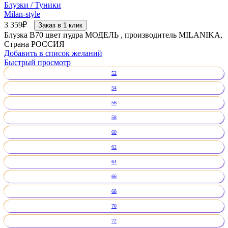
Блузки / Туники
Milan-style
3 359
₽
Заказ в 1 клик
Блузка В70 цвет пудра МОДЕЛЬ , производитель MILANIKA,
Страна РОССИЯ
Добавить в список желаний
Быстрый просмотр
52
54
56
58
60
62
64
66
68
70
72