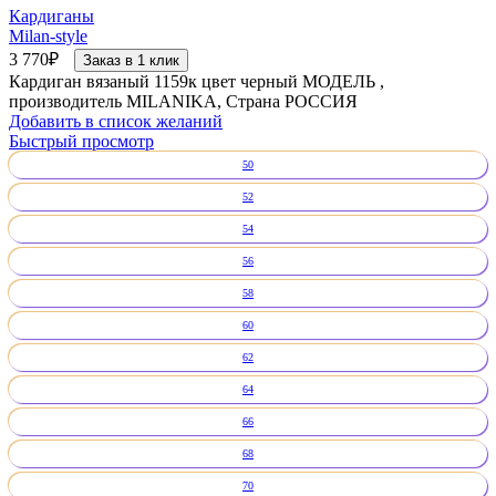
Кардиганы
Milan-style
3 770
₽
Заказ в 1 клик
Кардиган вязаный 1159к цвет черный МОДЕЛЬ ,
производитель MILANIKA, Страна РОССИЯ
Добавить в список желаний
Быстрый просмотр
50
52
54
56
58
60
62
64
66
68
70