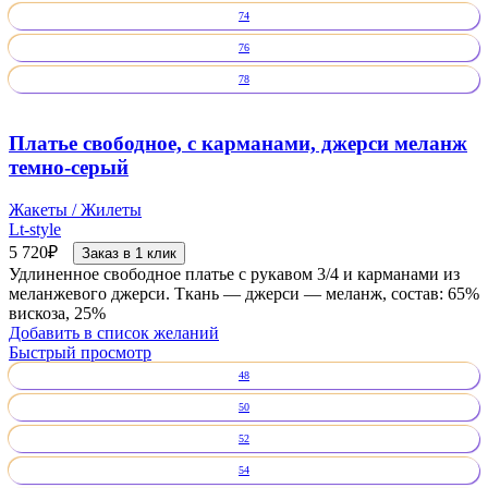
74
76
78
Платье свободное, с карманами, джерси меланж
темно-серый
Жакеты / Жилеты
Lt-style
5 720
₽
Заказ в 1 клик
Удлиненное свободное платье с рукавом 3/4 и карманами из
меланжевого джерси. Ткань — джерси — меланж, состав: 65%
вискоза, 25%
Добавить в список желаний
Быстрый просмотр
48
50
52
54