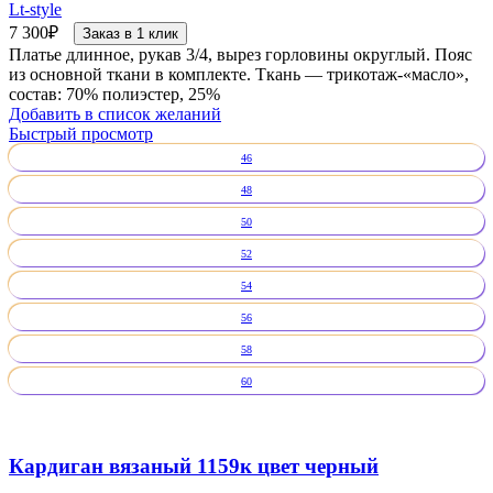
Lt-style
7 300
₽
Заказ в 1 клик
Платье длинное, рукав 3/4, вырез горловины округлый. Пояс
из основной ткани в комплекте. Ткань — трикотаж-«масло»,
состав: 70% полиэстер, 25%
Добавить в список желаний
Быстрый просмотр
46
48
50
52
54
56
58
60
Кардиган вязаный 1159к цвет черный