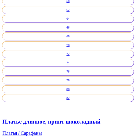
60
62
64
66
68
70
72
74
76
78
80
82
Платье длинное, принт шоколадный
Платья / Сарафаны