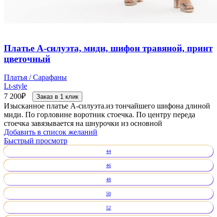
Платье А-силуэта, миди, шифон травяной, принт
цветочный
Платья / Сарафаны
Lt-style
7 200
₽
Заказ в 1 клик
Изысканное платье А-силуэта.из тончайшего шифона длиной
миди. По горловине воротник стоечка. По центру переда
стоечка завязывается на шнурочки из основной
Добавить в список желаний
Быстрый просмотр
44
46
48
50
52