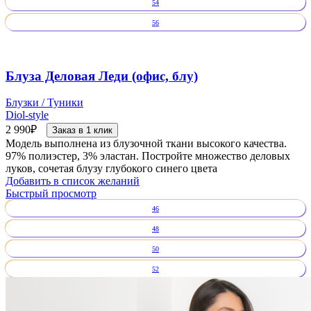
54
56
Блуза Деловая Леди (офис, блу)
Блузки / Туники
Diol-style
2 990
₽
Заказ в 1 клик
Модель выполнена из блузочной ткани высокого качества.
97% полиэстер, 3% эластан. Постройте множество деловых
луков, сочетая блузу глубокого синего цвета
Добавить в список желаний
Быстрый просмотр
46
48
50
52