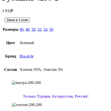
3 932
₽
Заказ в 1 клик
Размеры
46
,
48
,
50
,
52
,
54
,
56
Цвет
Зеленый
Бренд
Bra-style
Состав
Хлопок 95%, Эластан 5%
Только Турция, Белоруссия, Россия!