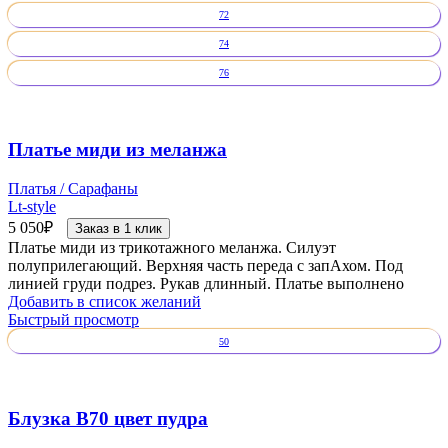
72
74
76
Платье миди из меланжа
Платья / Сарафаны
Lt-style
5 050
₽
Заказ в 1 клик
Платье миди из трикотажного меланжа. Силуэт
полуприлегающий. Верхняя часть переда с запАхом. Под
линией груди подрез. Рукав длинный. Платье выполнено
Добавить в список желаний
Быстрый просмотр
50
Блузка В70 цвет пудра