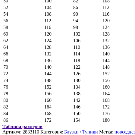
50
100
82
108
52
104
86
112
54
108
90
116
56
112
94
120
58
116
98
124
60
120
102
128
62
124
106
132
64
128
110
136
66
132
114
140
68
136
118
144
70
140
122
148
72
144
126
152
74
148
130
156
76
152
134
160
78
156
138
164
80
160
142
168
82
164
146
172
84
168
150
176
86
172
154
180
Таблица размеров
Артикул:
2833110
Категория:
Блузки / Туники
Метка:
повседне