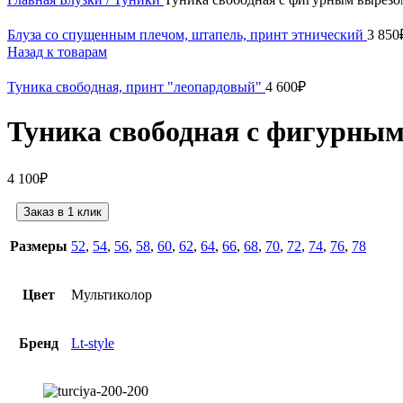
Блуза со спущенным плечом, штапель, принт этнический
3 850
Назад к товарам
Туника свободная, принт "леопардовый"
4 600
₽
Туника свободная с фигурным
4 100
₽
Заказ в 1 клик
Размеры
52
,
54
,
56
,
58
,
60
,
62
,
64
,
66
,
68
,
70
,
72
,
74
,
76
,
78
Цвет
Мультиколор
Бренд
Lt-style