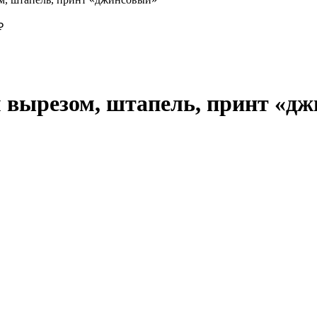
₽
 вырезом, штапель, принт «д