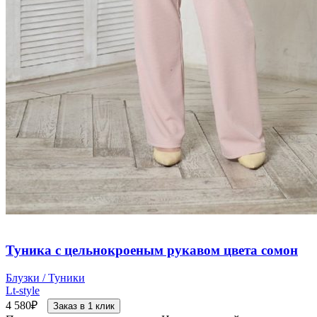
Туника с цельнокроеным рукавом цвета сомон
Блузки / Туники
Lt-style
4 580
₽
Заказ в 1 клик