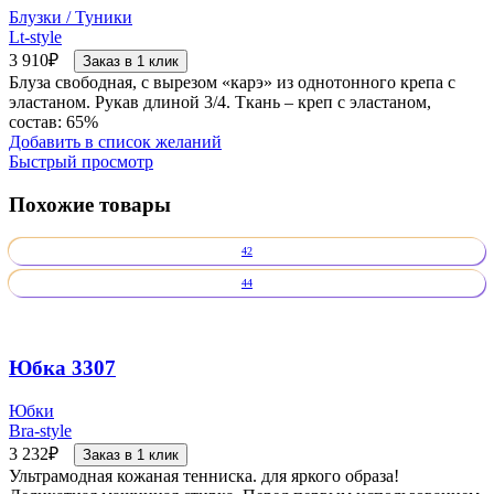
Блузки / Туники
Lt-style
3 910
₽
Заказ в 1 клик
Блуза свободная, с вырезом «карэ» из однотонного крепа с
эластаном. Рукав длиной 3/4. Ткань – креп с эластаном,
состав: 65%
Добавить в список желаний
Быстрый просмотр
Похожие товары
42
44
Юбка 3307
Юбки
Bra-style
3 232
₽
Заказ в 1 клик
Ультрамодная кожаная тенниска. для яркого образа!