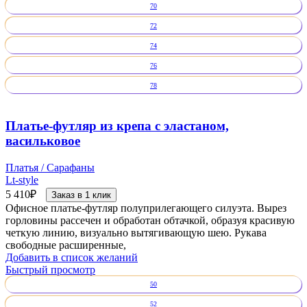
70
72
74
76
78
Платье-футляр из крепа с эластаном,
васильковое
Платья / Сарафаны
Lt-style
5 410
₽
Заказ в 1 клик
Офисное платье-футляр полуприлегающего силуэта. Вырез
горловины рассечен и обработан обтачкой, образуя красивую
четкую линию, визуально вытягивающую шею. Рукава
свободные расширенные,
Добавить в список желаний
Быстрый просмотр
50
52