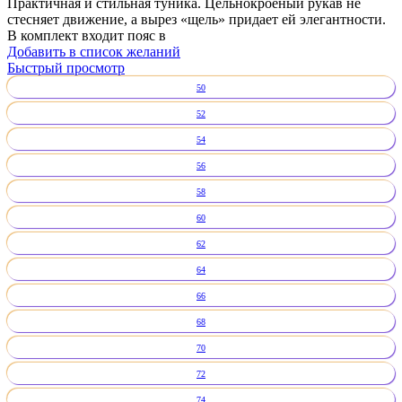
Практичная и стильная туника. Цельнокроеный рукав не
стесняет движение, а вырез «щель» придает ей элегантности.
В комплект входит пояс в
Добавить в список желаний
Быстрый просмотр
50
52
54
56
58
60
62
64
66
68
70
72
74