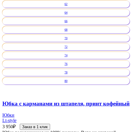
62
64
66
68
70
72
74
76
78
80
Юбка с карманами из штапеля, принт кофейный
Юбки
Lt-style
3 950
₽
Заказ в 1 клик