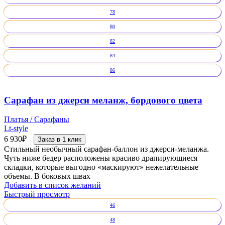
78
80
82
84
86
Сарафан из джерси меланж, бордового цвета
Платья / Сарафаны
Lt-style
6 930
₽
Заказ в 1 клик
Стильный необычный сарафан-баллон из джерси-меланжа.
Чуть ниже бедер расположены красиво драпирующиеся
складки, которые выгодно «маскируют» нежелательные
объемы. В боковых швах
Добавить в список желаний
Быстрый просмотр
46
48