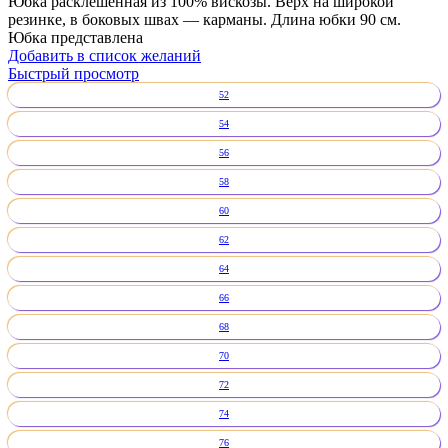
Юбка расклешенная из 100% вискозы. Верх на широкой
резинке, в боковых швах — карманы. Длина юбки 90 см.
Юбка представлена
Добавить в список желаний
Быстрый просмотр
52
54
56
58
60
62
64
66
68
70
72
74
76