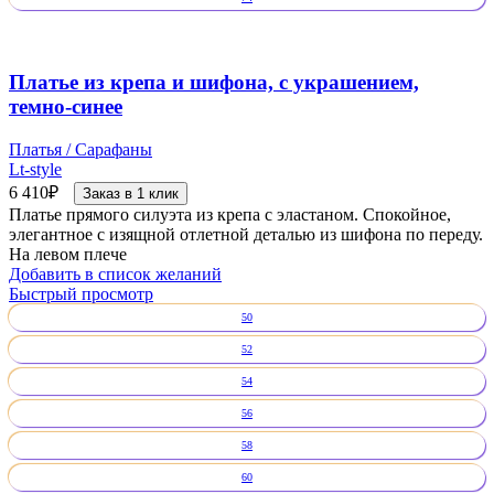
Платье из крепа и шифона, с украшением,
темно-синее
Платья / Сарафаны
Lt-style
6 410
₽
Заказ в 1 клик
Платье прямого силуэта из крепа с эластаном. Спокойное,
элегантное с изящной отлетной деталью из шифона по переду.
На левом плече
Добавить в список желаний
Быстрый просмотр
50
52
54
56
58
60