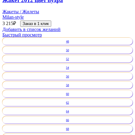
Жакет 2012 цвет пудра
Жакеты / Жилеты
Milan-style
3 215
₽
Заказ в 1 клик
Добавить в список желаний
Быстрый просмотр
48
50
52
54
56
58
60
62
64
66
68