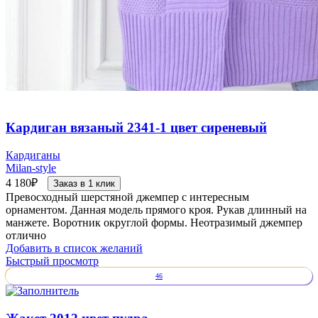
Кардиган вязаный 2341-1 цвет сиреневый
Кардиганы
Milan-style
4 180
₽
Заказ в 1 клик
Превосходный шерстяной джемпер с интересным
орнаментом. Данная модель прямого кроя. Рукав длинный на
манжете. Воротник округлой формы. Неотразимый джемпер
отлично
Добавить в список желаний
Быстрый просмотр
46