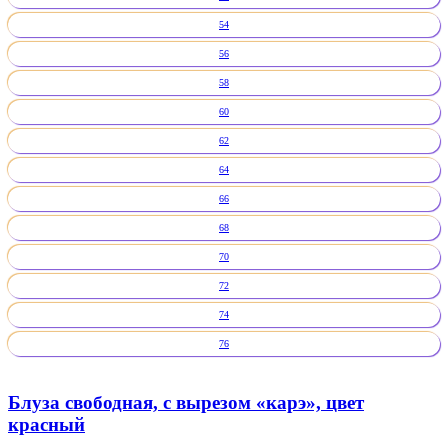
54
56
58
60
62
64
66
68
70
72
74
76
Блуза свободная, с вырезом «карэ», цвет
красный