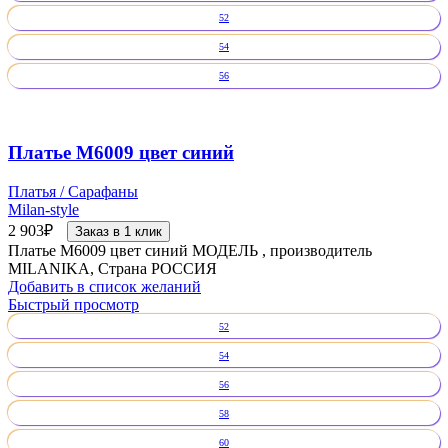
52
54
56
Платье М6009 цвет синий
Платья / Сарафаны
Milan-style
2 903
₽
Заказ в 1 клик
Платье М6009 цвет синий МОДЕЛЬ , производитель
MILANIKA, Страна РОССИЯ
Добавить в список желаний
Быстрый просмотр
52
54
56
58
60