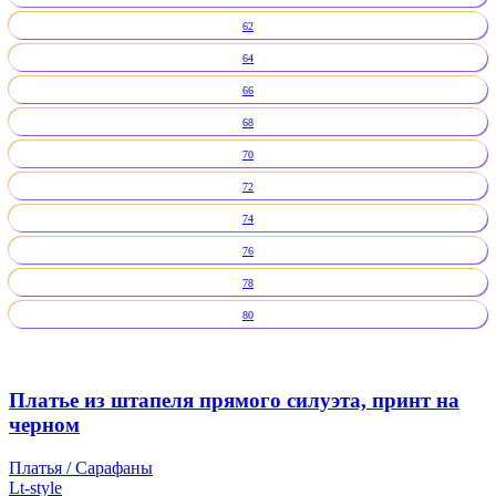
62
64
66
68
70
72
74
76
78
80
Платье из штапеля прямого силуэта, принт на
черном
Платья / Сарафаны
Lt-style