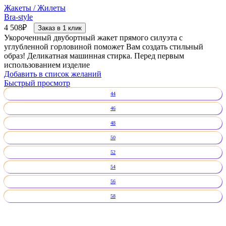
Жакеты / Жилеты
Bra-style
4 508
₽
Заказ в 1 клик
Укороченный двубортный жакет прямого силуэта с
углубленной горловиной поможет Вам создать стильный
образ! Деликатная машинная стирка. Перед первым
использованием изделие
Добавить в список желаний
Быстрый просмотр
44
46
48
50
52
54
56
58