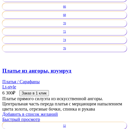
66
68
70
72
74
76
Платье из ангоры, изумруд
Платья / Сарафаны
Lt-style
6 300
₽
Заказ в 1 клик
Платье прямого силуэта из искусственной ангоры.
Центральная часть переда платья с мерцающим напылением
цвета золота, отрезные бочки, спинка и рукава
Добавить в список желаний
Быстрый просмотр
52