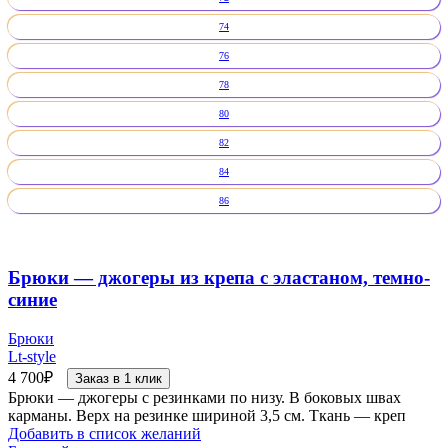
74
76
78
80
82
84
86
Брюки — джогеры из крепа с эластаном, темно-
синие
Брюки
Lt-style
4 700
₽
Заказ в 1 клик
Брюки — джогеры с резинками по низу. В боковых швах
карманы. Верх на резинке шириной 3,5 см. Ткань — креп
Добавить в список желаний