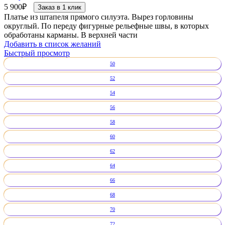
5 900
₽
Заказ в 1 клик
Платье из штапеля прямого силуэта. Вырез горловины
округлый. По переду фигурные рельефные швы, в которых
обработаны карманы. В верхней части
Добавить в список желаний
Быстрый просмотр
50
52
54
56
58
60
62
64
66
68
70
72