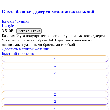
Блуза базовая, джерси меланж васильковй
Блузки / Туники
Lt-style
3 510
₽
Заказ в 1 клик
Базовая блуза полуприлегающего силуэта из мягкого джерси.
V-вырез горловины. Рукав 3/4. Идеально сочетается с
джинсами, зауженными брючками и юбкой —
Добавить в список желаний
Быстрый просмотр
50
52
54
56
58
60
62
64