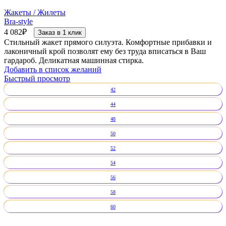
Жакеты / Жилеты
Bra-style
4 082
₽
Заказ в 1 клик
Стильный жакет прямого силуэта. Комфортные прибавки и
лаконичный крой позволят ему без труда вписаться в Ваш
гардароб. Деликатная машинная стирка.
Добавить в список желаний
Быстрый просмотр
42
44
48
50
52
54
56
58
60