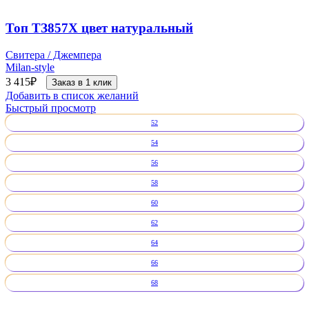
Топ ТЗ857Х цвет натуральный
Свитера / Джемпера
Milan-style
3 415
₽
Заказ в 1 клик
Добавить в список желаний
Быстрый просмотр
52
54
56
58
60
62
64
66
68