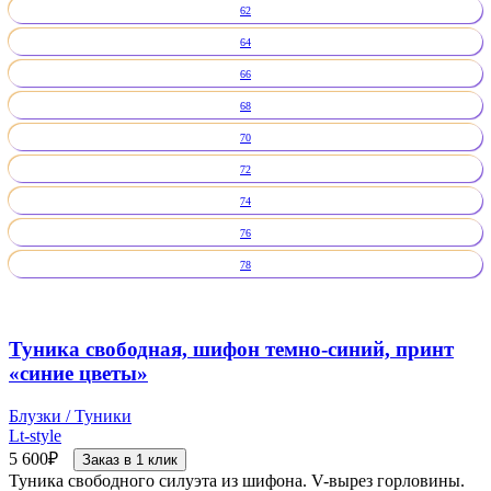
62
64
66
68
70
72
74
76
78
Туника свободная, шифон темно-синий, принт
«синие цветы»
Блузки / Туники
Lt-style
5 600
₽
Заказ в 1 клик
Туника свободного силуэта из шифона. V-вырез горловины.