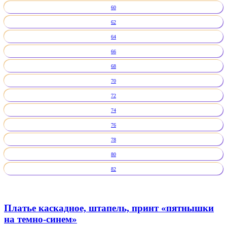
60
62
64
66
68
70
72
74
76
78
80
82
Платье каскадное, штапель, принт «пятнышки
на темно-синем»