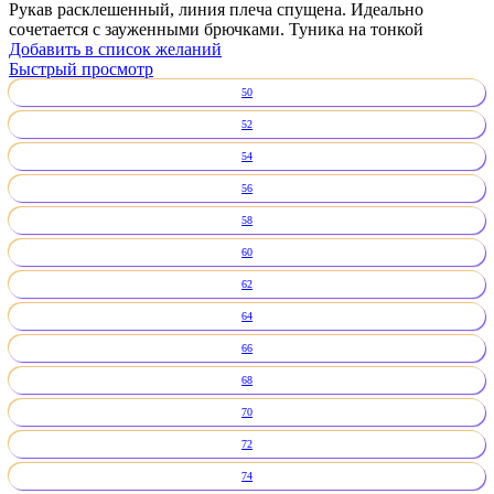
Рукав расклешенный, линия плеча спущена. Идеально
сочетается с зауженными брючками. Туника на тонкой
Добавить в список желаний
Быстрый просмотр
50
52
54
56
58
60
62
64
66
68
70
72
74