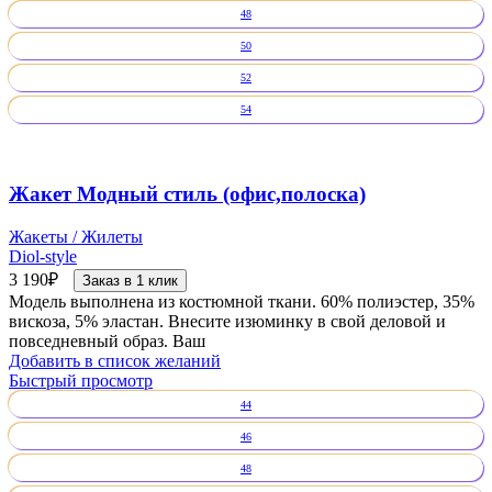
48
50
52
54
Жакет Модный стиль (офис,полоска)
Жакеты / Жилеты
Diol-style
3 190
₽
Заказ в 1 клик
Модель выполнена из костюмной ткани. 60% полиэстер, 35%
вискоза, 5% эластан. Внесите изюминку в свой деловой и
повседневный образ. Ваш
Добавить в список желаний
Быстрый просмотр
44
46
48