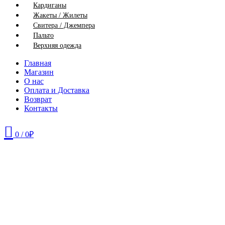
Кардиганы
Жакеты / Жилеты
Свитера / Джемпера
Пальто
Верхняя одежда
Главная
Магазин
О нас
Оплата и Доставка
Возврат
Контакты
0
/
0
₽
46
48
50
52
54
56