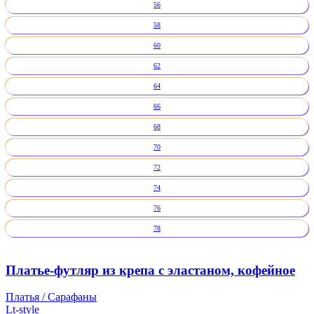
56
58
60
62
64
66
68
70
72
74
76
78
Платье-футляр из крепа с эластаном, кофейное
Платья / Сарафаны
Lt-style