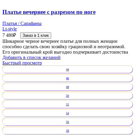
Платье вечернее с разрезом по ноге
Платья / Сарафаны
Lt-style
7 480
₽
Заказ в 1 клик
Шикарное черное вечернее платье для полных женщин
способно сделать свою хозяйку грациозной и неотразимой.
Его оригинальный крой выгодно подчеркивает достоинства
Добавить в список желаний
Быстрый просмотр
44
46
48
50
52
54
56
58