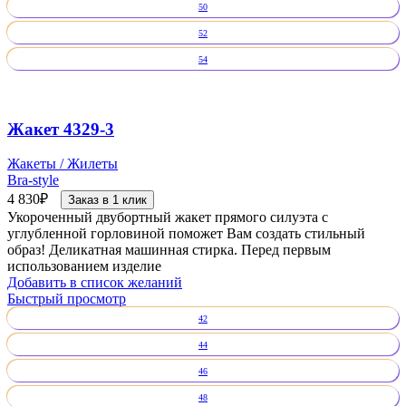
50
52
54
Жакет 4329-3
Жакеты / Жилеты
Bra-style
4 830
₽
Заказ в 1 клик
Укороченный двубортный жакет прямого силуэта с
углубленной горловиной поможет Вам создать стильный
образ! Деликатная машинная стирка. Перед первым
использованием изделие
Добавить в список желаний
Быстрый просмотр
42
44
46
48