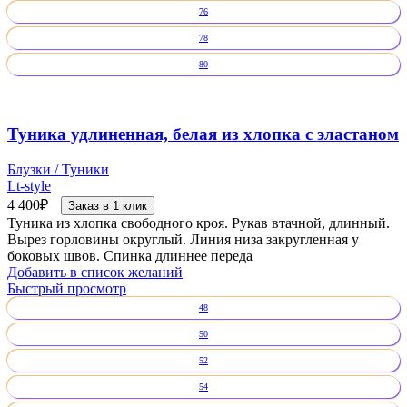
76
78
80
Туника удлиненная, белая из хлопка с эластаном
Блузки / Туники
Lt-style
4 400
₽
Заказ в 1 клик
Туника из хлопка свободного кроя. Рукав втачной, длинный.
Вырез горловины округлый. Линия низа закругленная у
боковых швов. Спинка длиннее переда
Добавить в список желаний
Быстрый просмотр
48
50
52
54