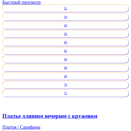
Быстрый просмотр
52
54
56
58
60
62
64
66
68
70
72
Платье длинное вечернее с кружевом
Платья / Сарафаны