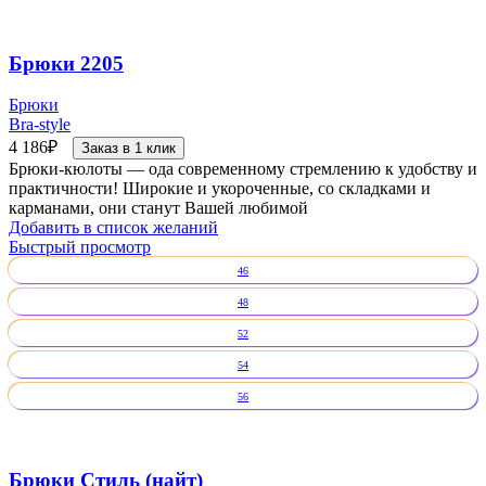
Брюки 2205
Брюки
Bra-style
4 186
₽
Заказ в 1 клик
Брюки-кюлоты — ода современному стремлению к удобству и
практичности! Широкие и укороченные, со складками и
карманами, они станут Вашей любимой
Добавить в список желаний
Быстрый просмотр
46
48
52
54
56
Брюки Стиль (найт)