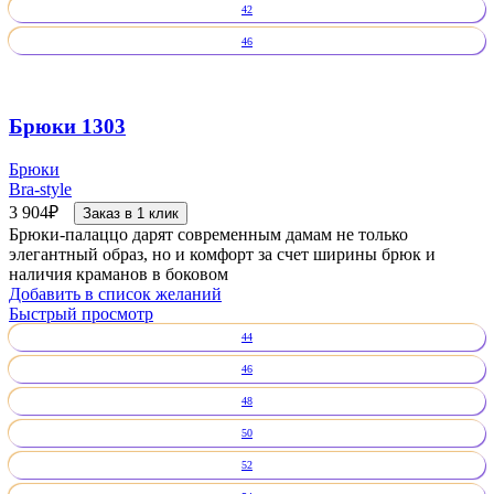
42
46
Брюки 1303
Брюки
Bra-style
3 904
₽
Заказ в 1 клик
Брюки-палаццо дарят современным дамам не только
элегантный образ, но и комфорт за счет ширины брюк и
наличия краманов в боковом
Добавить в список желаний
Быстрый просмотр
44
46
48
50
52