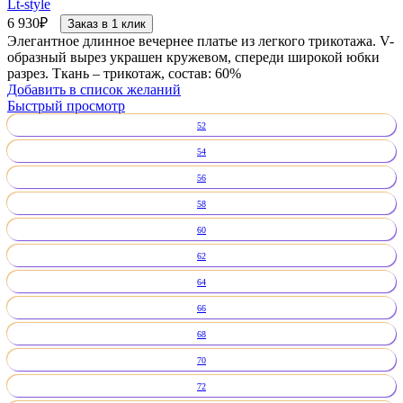
Lt-style
6 930
₽
Заказ в 1 клик
Элегантное длинное вечернее платье из легкого трикотажа. V-
образный вырез украшен кружевом, спереди широкой юбки
разрез. Ткань – трикотаж, состав: 60%
Добавить в список желаний
Быстрый просмотр
52
54
56
58
60
62
64
66
68
70
72