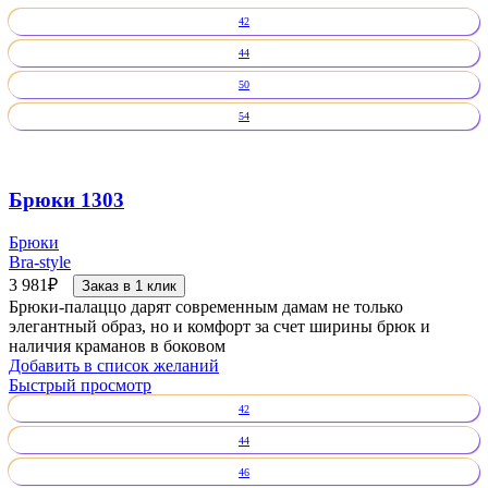
42
44
50
54
Брюки 1303
Брюки
Bra-style
3 981
₽
Заказ в 1 клик
Брюки-палаццо дарят современным дамам не только
элегантный образ, но и комфорт за счет ширины брюк и
наличия краманов в боковом
Добавить в список желаний
Быстрый просмотр
42
44
46