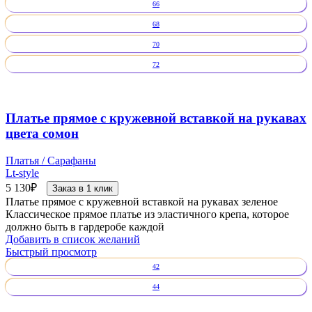
66
68
70
72
Платье прямое с кружевной вставкой на рукавах
цвета сомон
Платья / Сарафаны
Lt-style
5 130
₽
Заказ в 1 клик
Платье прямое с кружевной вставкой на рукавах зеленое
Классическое прямое платье из эластичного крепа, которое
должно быть в гардеробе каждой
Добавить в список желаний
Быстрый просмотр
42
44