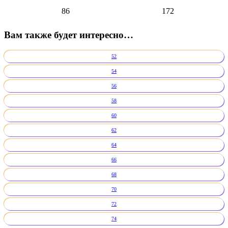
86
172
Вам также будет интересно…
52
54
56
58
60
62
64
66
68
70
72
74