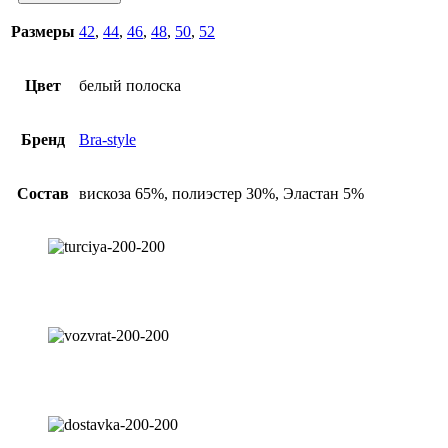
Размеры
42
,
44
,
46
,
48
,
50
,
52
Цвет
белый полоска
Бренд
Bra-style
Состав
вискоза 65%, полиэстер 30%, Эластан 5%