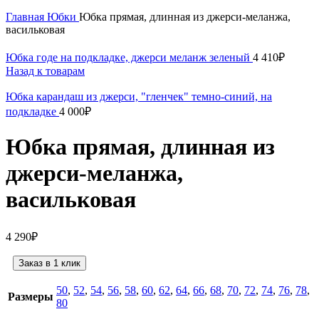
Нажмите, чтобы увеличить
Главная
Юбки
Юбка прямая, длинная из джерси-меланжа,
васильковая
Юбка годе на подкладке, джерси меланж зеленый
4 410
₽
Назад к товарам
Юбка карандаш из джерси, "гленчек" темно-синий, на
подкладке
4 000
₽
Юбка прямая, длинная из
джерси-меланжа,
васильковая
4 290
₽
Заказ в 1 клик
50
,
52
,
54
,
56
,
58
,
60
,
62
,
64
,
66
,
68
,
70
,
72
,
74
,
76
,
78
,
Размеры
80