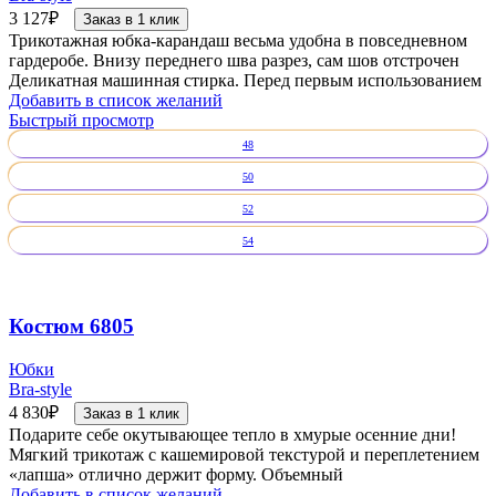
3 127
₽
Заказ в 1 клик
Трикотажная юбка-карандаш весьма удобна в повседневном
гардеробе. Внизу переднего шва разрез, сам шов отстрочен
Деликатная машинная стирка. Перед первым использованием
Добавить в список желаний
Быстрый просмотр
48
50
52
54
Костюм 6805
Юбки
Bra-style
4 830
₽
Заказ в 1 клик
Подарите себе окутывающее тепло в хмурые осенние дни!
Мягкий трикотаж с кашемировой текстурой и переплетением
«лапша» отлично держит форму. Объемный
Добавить в список желаний