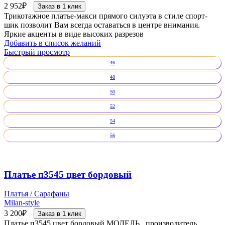
2 952
₽
Заказ в 1 клик
Трикотажное платье-макси прямого силуэта в стиле спорт-
шик позволит Вам всегда оставаться в центре внимания.
Яркие акценты в виде высоких разрезов
Добавить в список желаний
Быстрый просмотр
46
48
50
52
54
56
Платье п3545 цвет бордовый
Платья / Сарафаны
Milan-style
3 200
₽
Заказ в 1 клик
Платье п3545 цвет бордовый МОДЕЛЬ , производитель