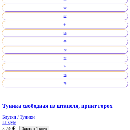
60
62
64
66
68
70
72
74
76
78
Туника свободная из штапеля, принт горох
Блузки / Туники
Lt-style
3 740
₽
Заказ в 1 клик