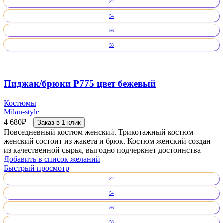
52
54
56
58
Пиджак/брюки Р775 цвет бежевый
Костюмы
Milan-style
4 680
₽
Заказ в 1 клик
Повседневный костюм женский. Трикотажный костюм
женский состоит из жакета и брюк. Костюм женский создан
из качественной сырья, выгодно подчеркнет достоинства
Добавить в список желаний
Быстрый просмотр
52
54
56
58