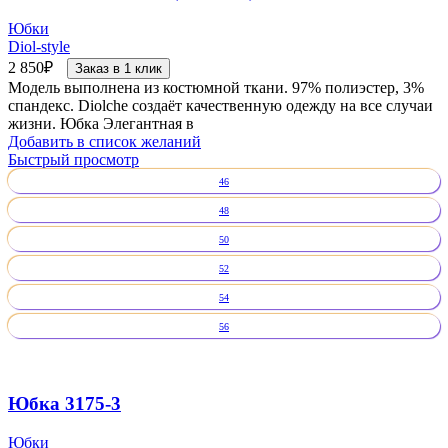
Юбки
Diol-style
2 850
₽
Заказ в 1 клик
Модель выполнена из костюмной ткани. 97% полиэстер, 3%
спандекс. Diolche создаёт качественную одежду на все случаи
жизни. Юбка Элегантная в
Добавить в список желаний
Быстрый просмотр
46
48
50
52
54
56
Юбка 3175-3
Юбки