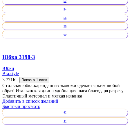
52
54
56
58
60
Юбка 3198-3
Юбки
Bra-style
3 771
₽
Заказ в 1 клик
Стильная юбка-карандаш из экокожи сделает ярким любой
образ! Итальянская длина удобна для шага благодаря разрезу.
Эластичный материал и мягкая изнанка
Добавить в список желаний
Быстрый просмотр
42
44