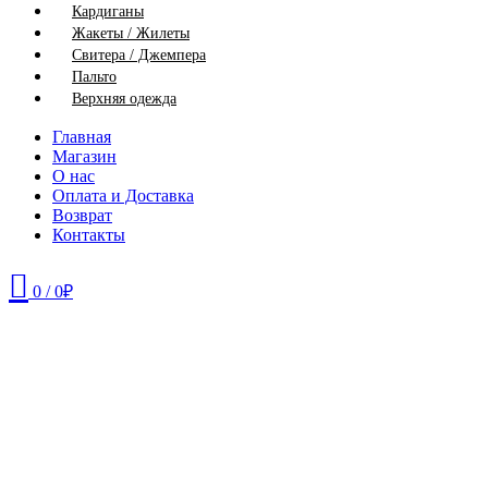
Кардиганы
Жакеты / Жилеты
Свитера / Джемпера
Пальто
Верхняя одежда
Главная
Магазин
О нас
Оплата и Доставка
Возврат
Контакты
0
/
0
₽
50
52
54
56
58
60