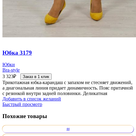
Юбка 3179
Юбки
Bra-style
3 323
₽
Заказ в 1 клик
Трикотажная юбка-карандаш с запахом не стесняет движений,
а диагональная линия придает динамичность. Пояс притачной
с резинкой внутри задней половинки. Деликатная
Добавить в список желаний
Быстрый просмотр
Похожие товары
44