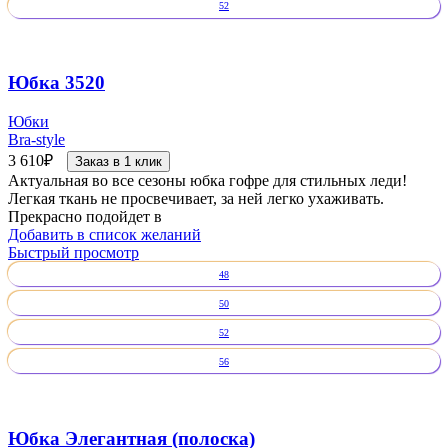
52
Юбка 3520
Юбки
Bra-style
3 610
₽
Заказ в 1 клик
Актуальная во все сезоны юбка гофре для стильных леди!
Легкая ткань не просвечивает, за ней легко ухаживать.
Прекрасно подойдет в
Добавить в список желаний
Быстрый просмотр
48
50
52
56
Юбка Элегантная (полоска)