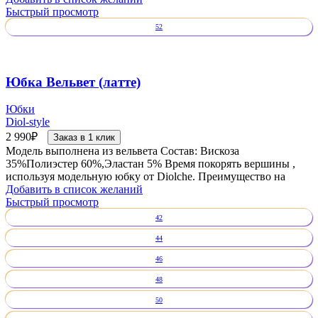
Быстрый просмотр
52
Юбка Вельвет (латте)
Юбки
Diol-style
2 990
₽
Заказ в 1 клик
Модель выполнена из вельвета Состав: Вискоза
35%Полиэстер 60%,Эластан 5% Время покорять вершины ,
используя модельную юбку от Diolche. Преимущество на
Добавить в список желаний
Быстрый просмотр
42
44
46
48
50